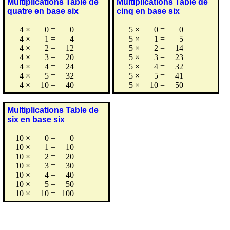
Multiplications Table de
Multiplications Table de
quatre en base six
cinq en base six
4
×
0
=
0
5
×
0
=
0
4
×
1
=
4
5
×
1
=
5
4
×
2
=
12
5
×
2
=
14
4
×
3
=
20
5
×
3
=
23
4
×
4
=
24
5
×
4
=
32
4
×
5
=
32
5
×
5
=
41
4
×
10
=
40
5
×
10
=
50
Multiplications Table de
six en base six
10
×
0
=
0
10
×
1
=
10
10
×
2
=
20
10
×
3
=
30
10
×
4
=
40
10
×
5
=
50
10
×
10
=
100