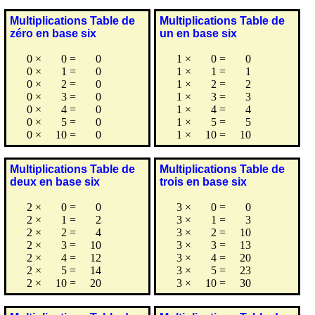
Multiplications Table de
Multiplications Table de
zéro en base six
un en base six
0
×
0
=
0
1
×
0
=
0
0
×
1
=
0
1
×
1
=
1
0
×
2
=
0
1
×
2
=
2
0
×
3
=
0
1
×
3
=
3
0
×
4
=
0
1
×
4
=
4
0
×
5
=
0
1
×
5
=
5
0
×
10
=
0
1
×
10
=
10
Multiplications Table de
Multiplications Table de
deux en base six
trois en base six
2
×
0
=
0
3
×
0
=
0
2
×
1
=
2
3
×
1
=
3
2
×
2
=
4
3
×
2
=
10
2
×
3
=
10
3
×
3
=
13
2
×
4
=
12
3
×
4
=
20
2
×
5
=
14
3
×
5
=
23
2
×
10
=
20
3
×
10
=
30