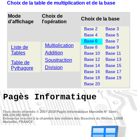
Choix de la table de multiplication et de la base
Mode
Choix de
Choix de la base
d'affichage
l'opération
Base 2
Base 3
Base 4
Base 5
Base 6
Base 7
Multiplication
Liste de
Base 8
Base 9
Tables
Addition
Base 10
Base 11
Base 12
Base 13
Soustraction
Table de
Base 14
Base 15
Division
Pythagore
Base 16
Base 17
Base 18
Base 19
Base 20
Pagès Informatique
Tous droits réservés © 2007-2019
Pagès Informatique Marseille
N° Siret :
499.239.382.00017
Entreprise inscrite à la chambre des métiers des Bouches du Rhône, 13008
Marseille, FRANCE