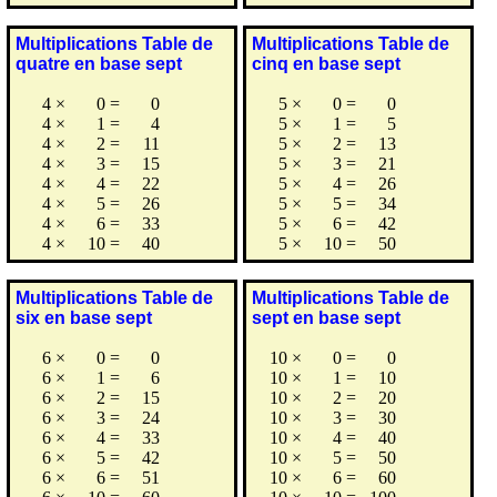
Multiplications Table de
Multiplications Table de
quatre en base sept
cinq en base sept
4
×
0
=
0
5
×
0
=
0
4
×
1
=
4
5
×
1
=
5
4
×
2
=
11
5
×
2
=
13
4
×
3
=
15
5
×
3
=
21
4
×
4
=
22
5
×
4
=
26
4
×
5
=
26
5
×
5
=
34
4
×
6
=
33
5
×
6
=
42
4
×
10
=
40
5
×
10
=
50
Multiplications Table de
Multiplications Table de
six en base sept
sept en base sept
6
×
0
=
0
10
×
0
=
0
6
×
1
=
6
10
×
1
=
10
6
×
2
=
15
10
×
2
=
20
6
×
3
=
24
10
×
3
=
30
6
×
4
=
33
10
×
4
=
40
6
×
5
=
42
10
×
5
=
50
6
×
6
=
51
10
×
6
=
60