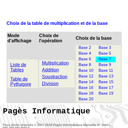
Choix de la table de multiplication et de la base
Mode
Choix de
Choix de la base
d'affichage
l'opération
Base 2
Base 3
Base 4
Base 5
Base 6
Base 7
Multiplication
Liste de
Base 8
Base 9
Tables
Addition
Base 10
Base 11
Base 12
Base 13
Soustraction
Table de
Base 14
Base 15
Division
Pythagore
Base 16
Base 17
Base 18
Base 19
Base 20
Pagès Informatique
Tous droits réservés © 2007-2019
Pagès Informatique Marseille
N° Siret :