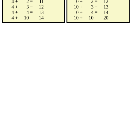
4
+
2
=
11
10
+
2
=
12
4
+
3
=
12
10
+
3
=
13
4
+
4
=
13
10
+
4
=
14
4
+
10
=
14
10
+
10
=
20