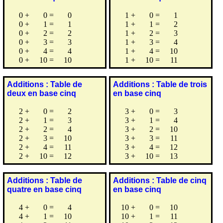
0
+
0
=
0
1
+
0
=
1
0
+
1
=
1
1
+
1
=
2
0
+
2
=
2
1
+
2
=
3
0
+
3
=
3
1
+
3
=
4
0
+
4
=
4
1
+
4
=
10
0
+
10
=
10
1
+
10
=
11
Additions : Table de
Additions : Table de trois
deux en base cinq
en base cinq
2
+
0
=
2
3
+
0
=
3
2
+
1
=
3
3
+
1
=
4
2
+
2
=
4
3
+
2
=
10
2
+
3
=
10
3
+
3
=
11
2
+
4
=
11
3
+
4
=
12
2
+
10
=
12
3
+
10
=
13
Additions : Table de
Additions : Table de cinq
quatre en base cinq
en base cinq
4
+
0
=
4
10
+
0
=
10
4
+
1
=
10
10
+
1
=
11