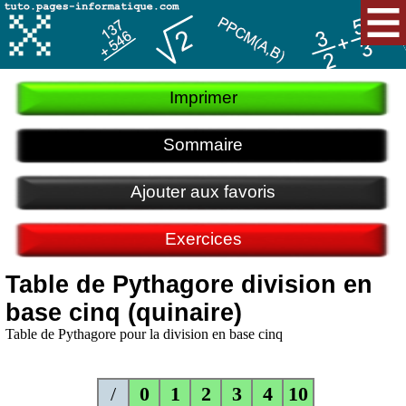
Imprimer
Sommaire
Ajouter aux favoris
Exercices
Table de Pythagore division en
base cinq (quinaire)
Table de Pythagore pour la division en base cinq
/
0
1
2
3
4
10