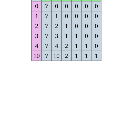
0
?
0
0
0
0
0
1
?
1
0
0
0
0
2
?
2
1
0
0
0
3
?
3
1
1
0
0
4
?
4
2
1
1
0
10
?
10
2
1
1
1