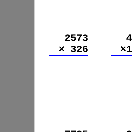
2573
4
× 326
×