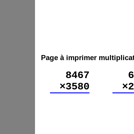
Page à imprimer multiplica
8467
6
×3580
×