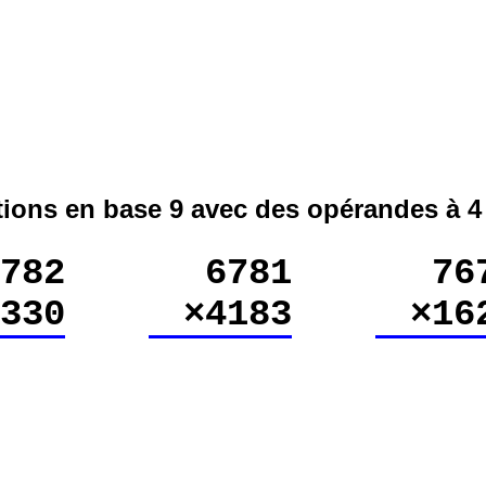
tions en base 9 avec des opérandes à 4 
782
6781
76
2330
×4183
×16