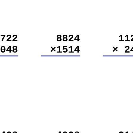
722
8824
11
1048
×1514
× 2