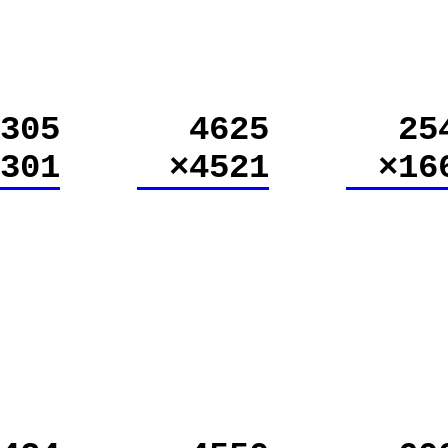
305
4625
25
 301
×4521
×16