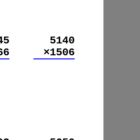
45
5140
66
×1506