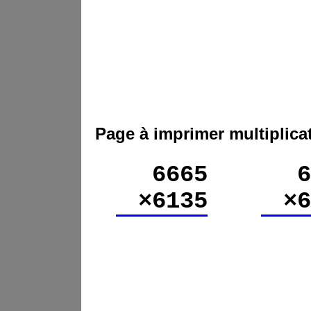
Page à imprimer multiplica
6665
6
×6135
×