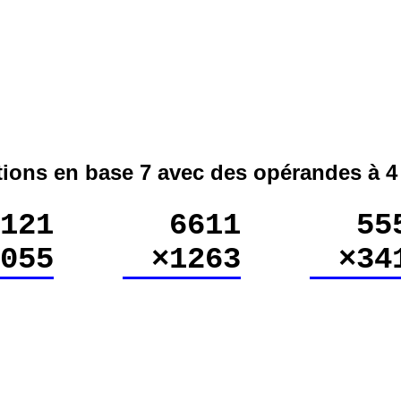
tions en base 7 avec des opérandes à 4 
121
6611
55
6055
×1263
×34