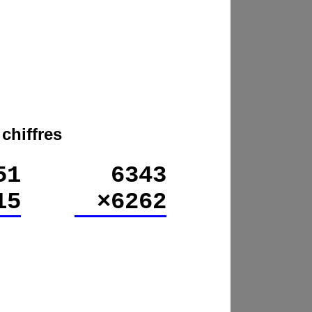
chiffres
51
6343
15
×6262