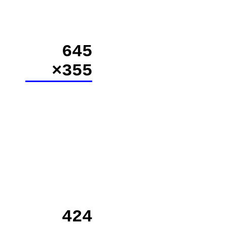
645
×355
424