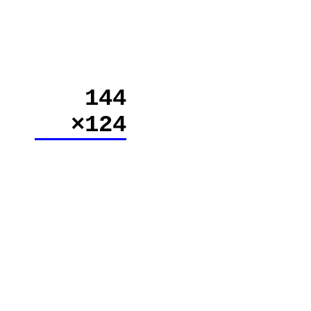
144
×124