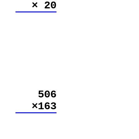
× 20
506
×163