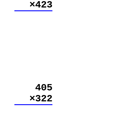
×423
405
×322