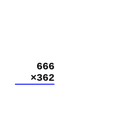
666
×362