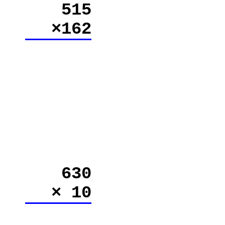
515
×162
630
× 10