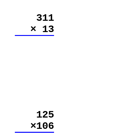
311
× 13
125
×106