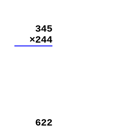
345
×244
622