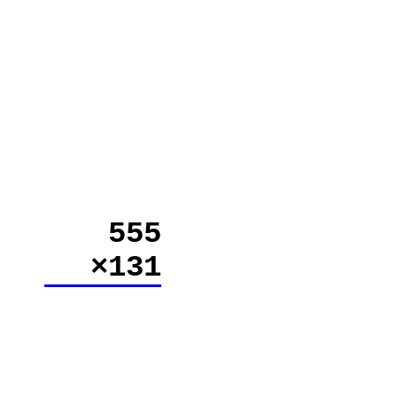
555
×131