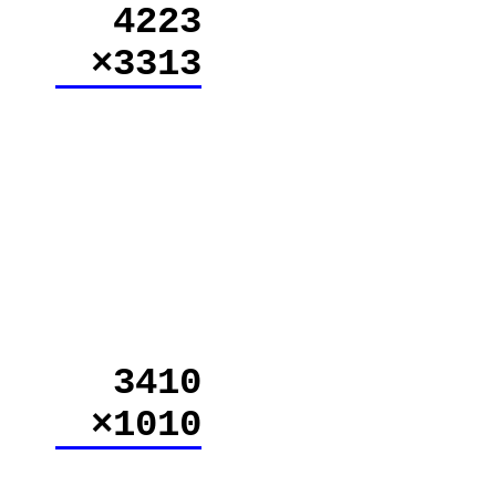
4223
×3313
3410
×1010