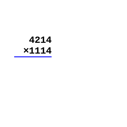
4214
×1114