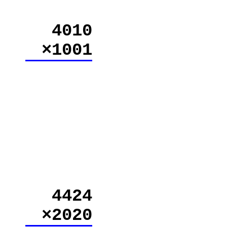
4010
×1001
4424
×2020