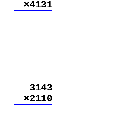
×4131
3143
×2110