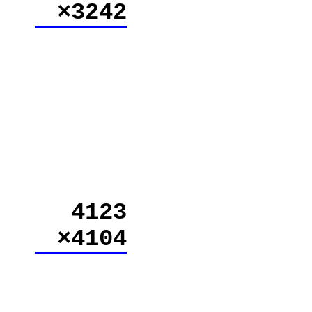
×3242
4123
×4104