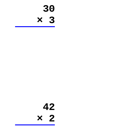
30
× 3
42
× 2