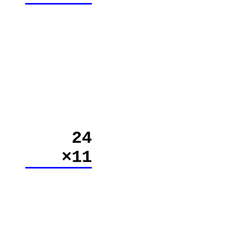
24
×11