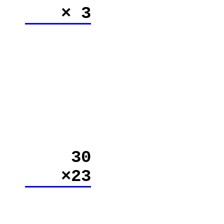
× 3
30
×23