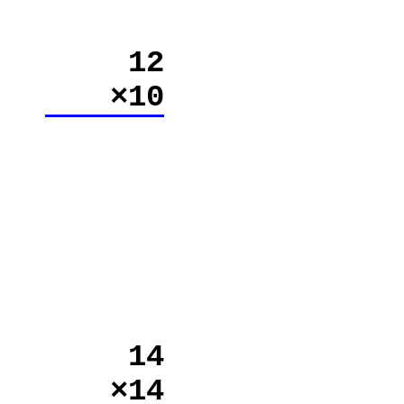
12
×10
14
×14