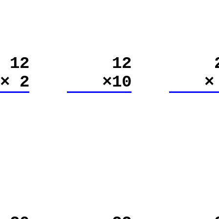
12
12
× 2
×10
×