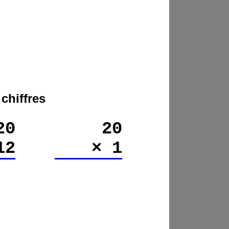
chiffres
20
20
12
× 1