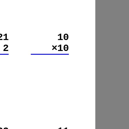
21
10
 2
×10