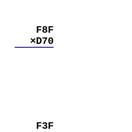
F8F
×D70
F3F