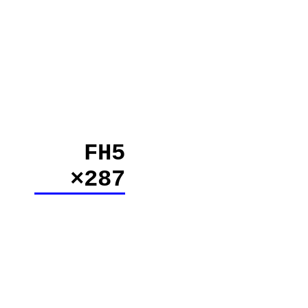
FH5
×287