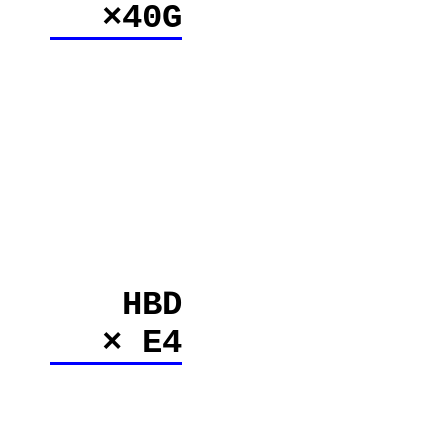
×40G
HBD
× E4