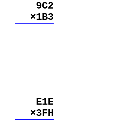
9C2
×1B3
E1E
×3FH