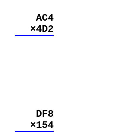
AC4
×4D2
DF8
×154