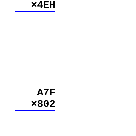
×4EH
A7F
×802