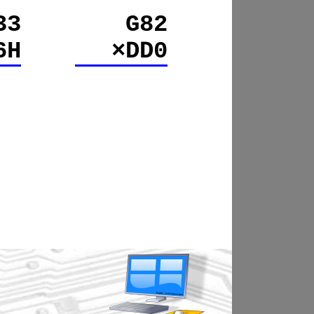
33
G82
6H
×DD0