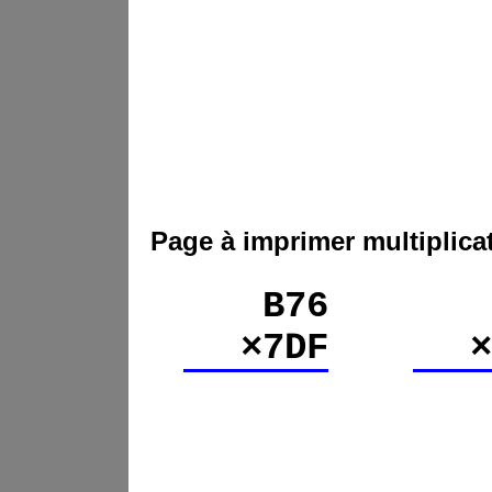
Page à imprimer multiplica
B76
×7DF