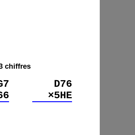
 chiffres
G7
D76
66
×5HE