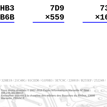
HB3
7D9
7
×B6B
×559
×1
 / 32HE19 / 21C48G / 81CED0 / G1F0B3 / 3E7C9C / 226919 / B255EF / 252249 /
Tous droits réservés © 2007-2019
Pagès Informatique Marseille
N° Siret :
499.239.382.00017
Entreprise inscrite à la chambre des métiers des Bouches du Rhône, 13008
Marseille, FRANCE