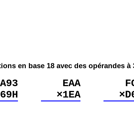
tions en base 18 avec des opérandes à 3
A93
EAA
F
×69H
×1EA
×D