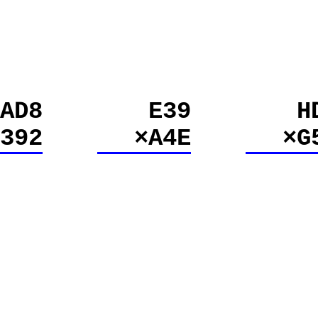
AD8
E39
H
×392
×A4E
×G