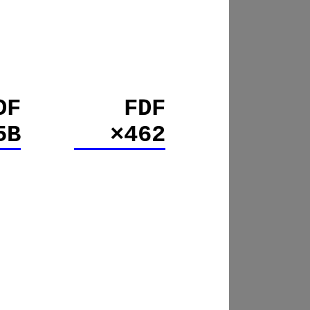
DF
FDF
5B
×462