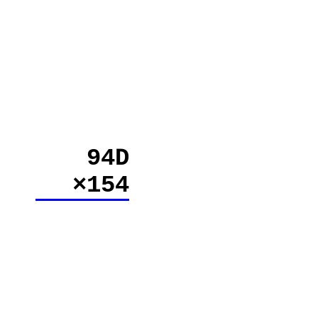
94D
×154