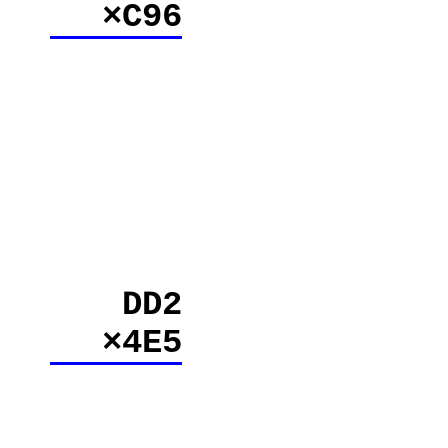
×C96
DD2
×4E5