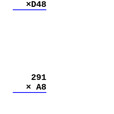
×D48
291
× A8