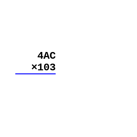
4AC
×103