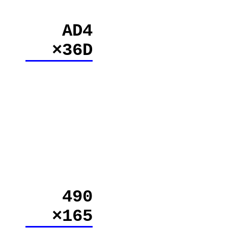
AD4
×36D
490
×165