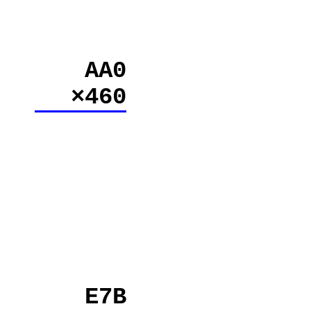
AA0
×460
E7B