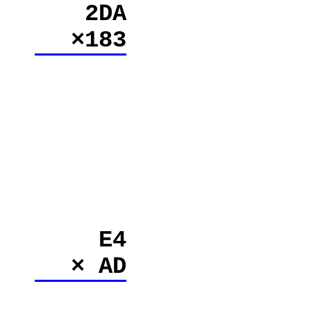
2DA
×183
E4
× AD