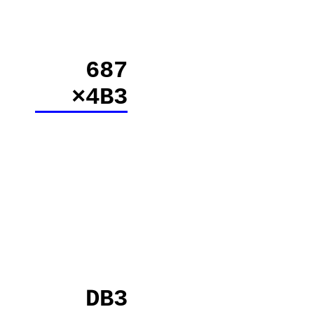
687
×4B3
DB3