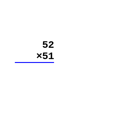
52
×51