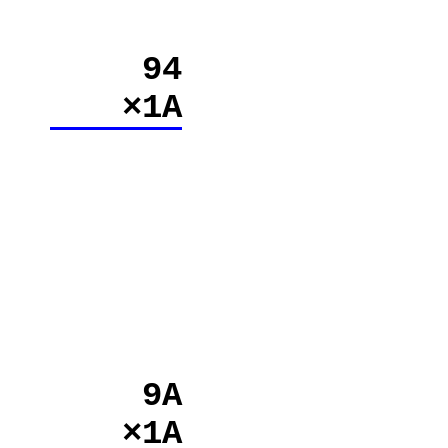
94
×1A
9A
×1A