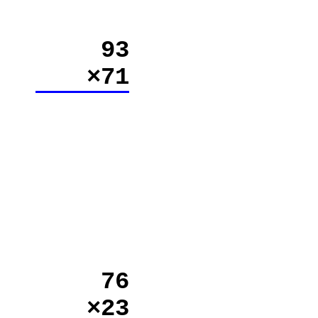
93
×71
76
×23