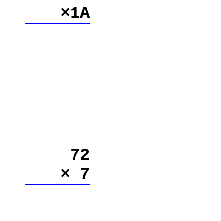
×1A
72
× 7