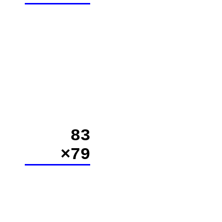
83
×79