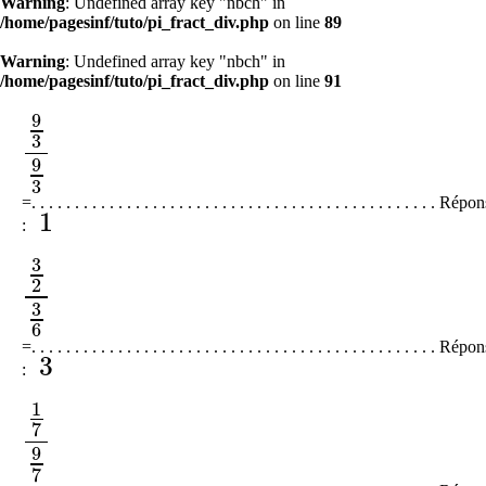
Warning
: Undefined array key "nbch" in
/home/pagesinf/tuto/pi_fract_div.php
on line
89
Warning
: Undefined array key "nbch" in
/home/pagesinf/tuto/pi_f
Warning
: Undefined array key "nbch" in
/home/pagesinf/tuto/pi_fract_div.php
on line
91
9
3
9
3
9
3
9
3
=. . . . . . . . . . . . . . . . . . . . . . . . . . . . . . . . . . . . . . . . . . . . . . . Répo
1
:
1
3
2
3
2
3
6
3
6
=. . . . . . . . . . . . . . . . . . . . . . . . . . . . . . . . . . . . . . . . . . . . . . . Répo
3
:
3
1
7
1
7
9
7
9
7