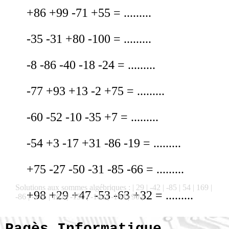
+86 +99 -71 +55 = .........
-35 -31 +80 -100 = .........
-8 -86 -40 -18 -24 = .........
-77 +93 +13 -2 +75 = .........
-60 -52 -10 -35 +7 = .........
-54 +3 -17 +31 -86 -19 = .........
+75 -27 -50 -31 -85 -66 = .........
Solutions aux sommes algébriques : | 29 | -42 | -85 | 54 | 169 |
+98 +29 +47 -53 -63 +32 = .........
-86 | -176 | 102 | -150 | -142 | -184 | 90 |
Pagès Informatique